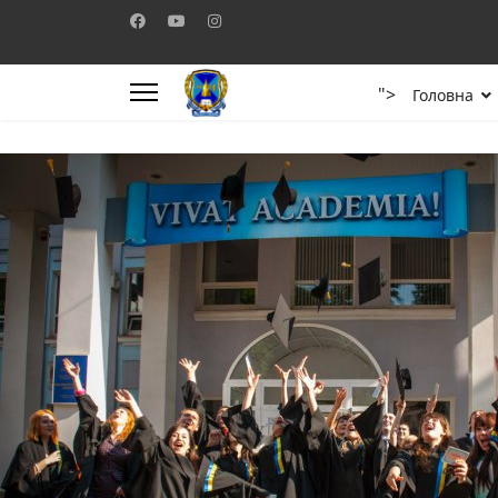
">
Головна