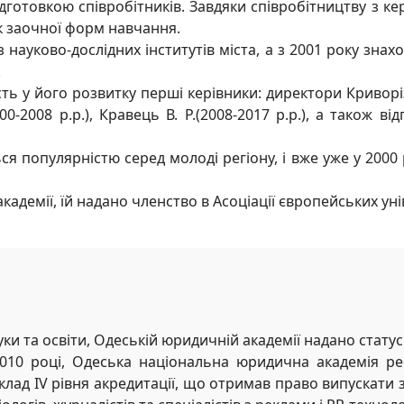
готовкою співробітників. Завдяки співробітництву з к
ік заочної форм навчання.
ауково-дослідних інститутів міста, а з 2001 року знахо
.
сть у його розвитку перші керівники: директори Кривор
(2000-2008 р.р.), Кравець В. Р.(2008-2017 р.р.), а також
я популярністю серед молоді регіону, і вже уже у 2000
академії, їй надано членство в Асоціації європейських уні
ки та освіти, Одеській юридичній академії надано статус
 2010 році, Одеська національна юридична академія р
 IV рівня акредитації, що отримав право випускати згід