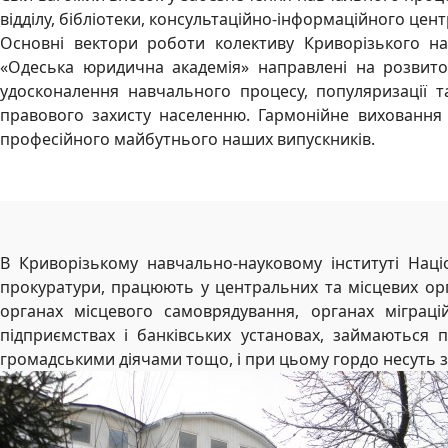
відділу, бібліотеки, консультаційно-інформаційного цент
Основні вектори роботи колективу Криворізького на
«Одеська юридична академія» направлені на розвито
удосконалення навчального процесу, популяризації т
правового захисту населенню. Гармонійне виховання т
професійного майбутнього наших випускників.
В Криворізькому навчально-науковому інституті Наці
прокуратури, працюють у центральних та місцевих орга
органах місцевого самоврядування, органах міграц
підприємствах і банківських установах, займаються 
громадськими діячами тощо, і при цьому гордо несуть з