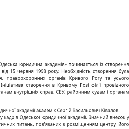
«Одеська юридична академія» починається із створення
від 15 червня 1998 року. Необхідність створення була
я, правоохоронних органів Кривого Рогу та усього
Ініціатива створення в Кривому Розі філії провідного
анам внутрішніх справ, СБУ, районним судам і органам
чної академії академік Сергій Васильович Ківалов.
лу кадрів Одеської юридичної академії. Значний внесок у
ктичних питань, пов'язаних з розміщенням центру, його