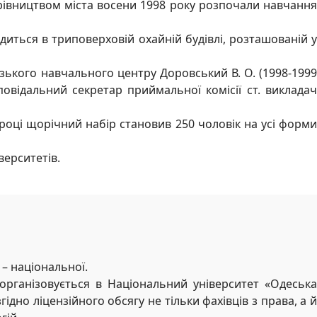
ерівництвом міста восени 1998 року розпочали навчання
диться в триповерховій охайній будівлі, розташованій у
ізького навчального центру Доровський В. О. (1998-1999
 відповідальний секретар приймальної комісії ст. викладач
 році щорічний набір становив 250 чоловік на усі форми
верситетів.
 – національної.
еорганізовується в Національний університет «Одеська
но ліцензійного обсягу не тільки фахівців з права, а й