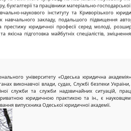
ру, бухгалтерії та працівники матеріально-господарської
вчально-наукового інституту та Криворізького юрид
к навчального закладу, подальшого підвищення авто
а престижу юридичної професії серед молоді, розшир
а якісна підготовка майбутніх спеціалістів, зміцнен
онального університету «Одеська юридична академія» 
нах виконавчої влади, судах, Службі безпеки України, 
ійної служби та служби надзвичайних ситуацій, пра
приватною юридичною практикою та ін., є науковцями
вання випускника Одеської юридичної академії.