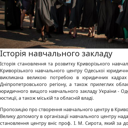
Історія навчального закладу
Історія становлення та розвитку Криворізького навча
Криворізького навчального центру Одеської юридичної
викликана великою потребою в юридичних кадрах д
Дніпропетровського регіону, а також прилеглих област
юридичного вищого навчального закладу України - Оде
юстиції, а також міській та обласній владі.
Пропозицію про створення навчального центру в Кривом
Велику допомогу в організації навчального центру надал
становлення центру вніс проф. І. М. Сирота, який за 