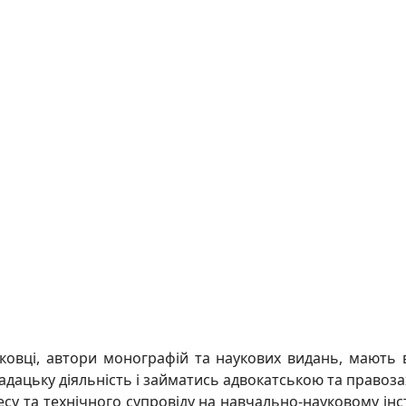
ауковці, автори монографій та наукових видань, мають 
дацьку діяльність і займатись адвокатською та правоза
су та технічного супровіду на навчально-науковому ін