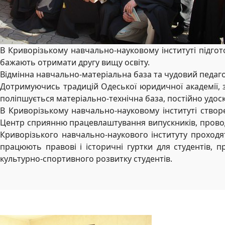
В Криворізькому навчально-науковому інституті підгот
бажають отримати другу вищу освіту.
Відмінна навчально-матеріальна база та чудовий педаг
Дотримуючись традицій Одеської юридичної академії, з
поліпшується матеріально-технічна база, постійно удос
В Криворізькому навчально-науковому інституті створ
Центр сприянню працевлаштування випускників, проводя
Криворізького навчально-наукового інституту проходят
працюють правові і історичні гуртки для студентів, п
культурно-спортивного розвитку студентів.