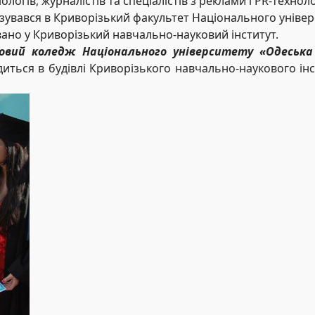
іологів, журналістів та спеціалістів з реклами і PR-техноло
ізувався в Криворізький факультет Національного уніве
вано у Криворізький навчально-науковий інститут.
овий коледж Національного університету «Одеська
аходиться в будівлі Криворізького навчально-наукового 