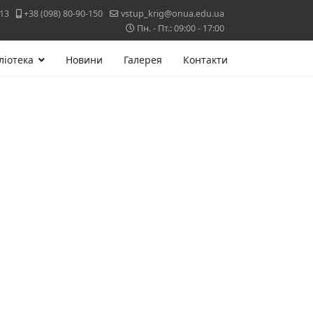
-13
+38 (098) 80-90-150
vstup_krig@onua.edu.ua
Пн. - Пт.: 09:00 - 17:00
ліотека
Новини
Галерея
Контакти