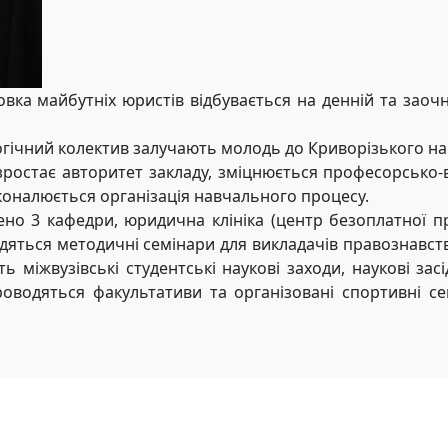
овка майбутніх юристів відбувається на денній та зао
огічний колектив залучають молодь до Криворізького на
ростає авторитет закладу, зміцнюється професорсько-в
коналюється організація навчального процесу.
ено 3 кафедри, юридична клініка (центр безоплатної п
ться методичні семінари для викладачів правознавства 
ь міжвузівські студентські наукові заходи, наукові за
роводяться факультативи та організовані спортивні се