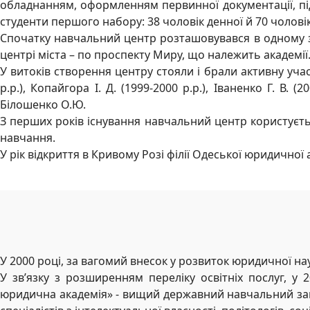
обладнанням, оформленням первинної документації, під
студенти першого набору: 38 чоловік денної й 70 чолов
Спочатку навчальний центр розташовувався в одному з н
центрі міста – по проспекту Миру, що належить академії
У витоків створення центру стояли і брали активну уча
р.р.), Копайгора І. Д. (1999-2000 р.р.), Іваненко Г. В. 
Білошенко О.Ю.
З перших років існування навчальний центр користуєтьс
навчання.
У рік відкриття в Кривому Розі філії Одеської юридичної 
У 2000 році, за вагомий внесок у розвиток юридичної нау
У зв’язку з розширенням переліку освітніх послуг, у
юридична академія» - вищий державний навчальний заклад