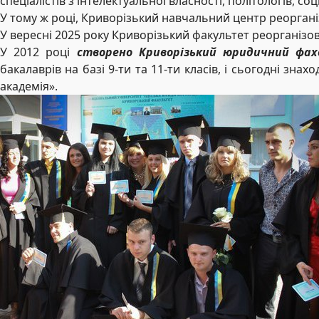
спеціалістів з інтелектуальної власності, політологів, соц
У тому ж році, Криворізький навчальний центр реорган
У вересні 2025 року Криворізький факультет реорганізо
У 2012 році
створено
Криворізький юридичний фах
бакалаврів на базі 9-ти та 11-ти класів, і сьогодні зн
академія».