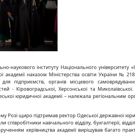
льно-наукового інституту Національного університету 
 академії наказом Міністерства освіти України № 218 
ля підприємств, органів місцевого самоврядуванн
ей - Кіровоградської, Херсонської та Миколаївської. 
ської юридичної академії – належала регіональним орг
у Розі щиро підтримав ректор Одеської державної юриди
и співробітники навчального відділу, бухгалтерії, відді
дорученням керівництва академії вирішував багато пра