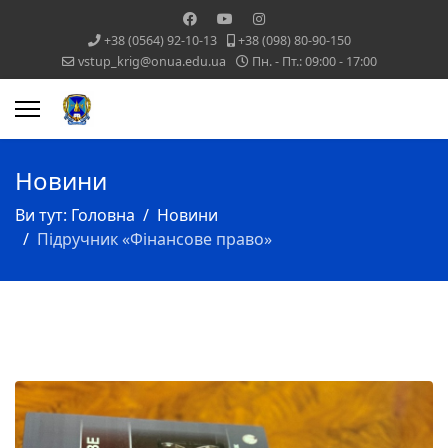
+38 (0564) 92-10-13
+38 (098) 80-90-150
vstup_krig@onua.edu.ua
Пн. - Пт.: 09:00 - 17:00
Новини
Ви тут:
Головна
Новини
Підручник «Фінансове право»