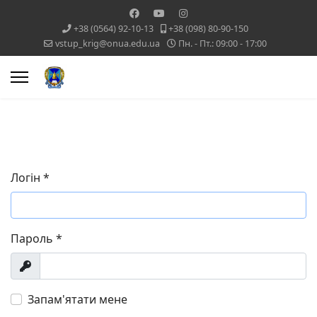
+38 (0564) 92-10-13
+38 (098) 80-90-150
vstup_krig@onua.edu.ua
Пн. - Пт.: 09:00 - 17:00
Логін
*
Пароль
*
Показувати
Запам'ятати мене