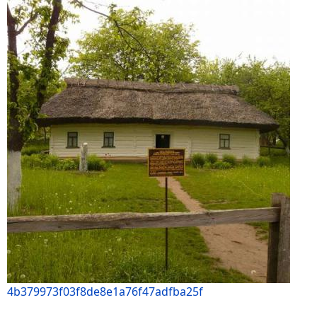
4b379973f03f8de8e1a76f47adfba25f