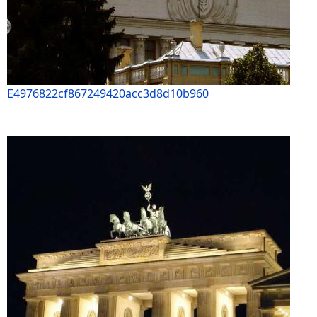
E4976822cf867249420acc3d8d10b960