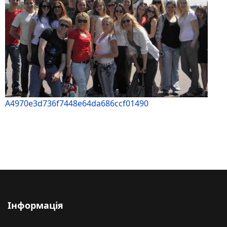
A4970e3d736f7448e64da686ccf01490
Інформація