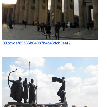
B92c9daf85635b04087b4c48dcb0aaf2