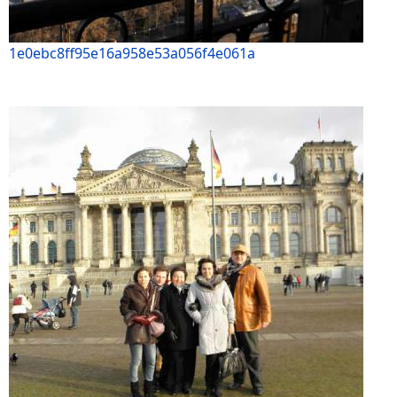
1e0ebc8ff95e16a958e53a056f4e061a