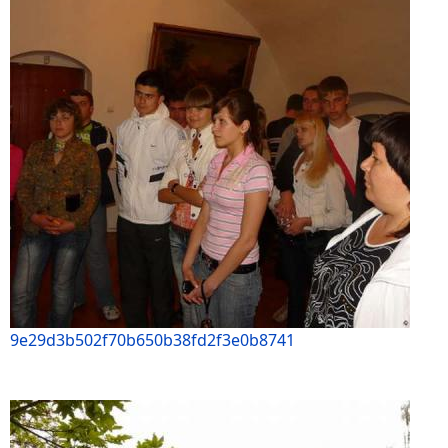
9e29d3b502f70b650b38fd2f3e0b8741