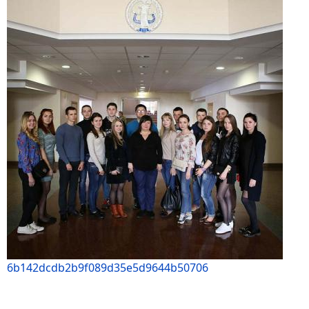
6b142dcdb2b9f089d35e5d9644b50706