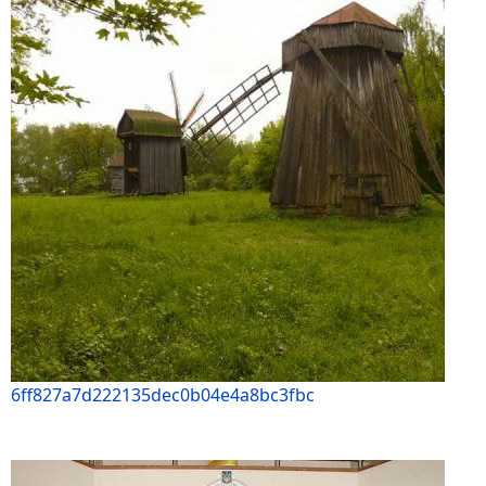
6ff827a7d222135dec0b04e4a8bc3fbc