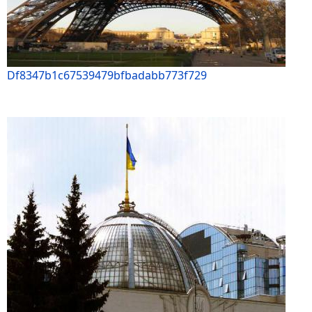
Df8347b1c67539479bfbadabb773f729