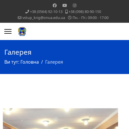
+38 (0564) 92-10-13
+38 (098) 80-90-150
vstup_krig@onua.edu.ua
Пн. - Пт.: 09:00 - 17:00
Галерея
Ви тут:
Головна
Галерея